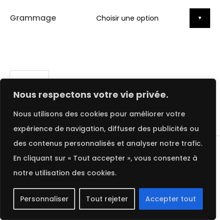
Grammage
FRENCH
Nous respectons votre vie privée.
Nous utilisons des cookies pour améliorer votre
Description
Informations complémentaires
expérience de navigation, diffuser des publicités ou
des contenus personnalisés et analyser notre trafic.
En cliquant sur « Tout accepter », vous consentez à
DESCRIPTION
notre utilisation des cookies.
HELIUM GOLD | GMUND
Personnaliser
Tout rejeter
Accepter tout
Le papier de création
Helium Gold
de
Gmund
,