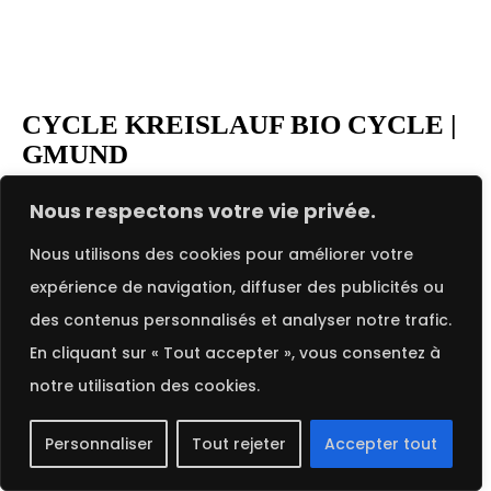
CYCLE KREISLAUF BIO CYCLE |
GMUND
FRENCH
Cycle Kreislauf Bio Cycle de Gmund, distribué par
Nous respectons votre vie privée.
PROCOP, est un papier de création écologique
Nous utilisons des cookies pour améliorer votre
innovant conçu pour répondre aux exigences des
expérience de navigation, diffuser des publicités ou
projets durables. Fabriqué à partir de matériaux
des contenus personnalisés et analyser notre trafic.
recyclés et biodégradables, ce papier est
En cliquant sur « Tout accepter », vous consentez à
disponible en grammages allant de 120 g/m² à
notre utilisation des cookies.
300 g/m² et avec des dimensions de 70 x 100 cm.
Idéal pour les brochures, documents
Personnaliser
Tout rejeter
Accepter tout
promotionnels, emballages et autres