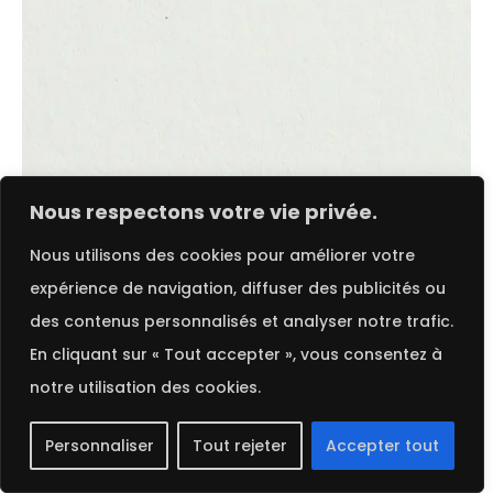
FRENCH
Nous respectons votre vie privée.
Choix des options
Nous utilisons des cookies pour améliorer votre
expérience de navigation, diffuser des publicités ou
Cycle Kreislauf Bio Cycle | Gmund
des contenus personnalisés et analyser notre trafic.
En cliquant sur « Tout accepter », vous consentez à
notre utilisation des cookies.
2025 ©
Procop
. Tous droits réservés.
Personnaliser
Tout rejeter
Accepter tout