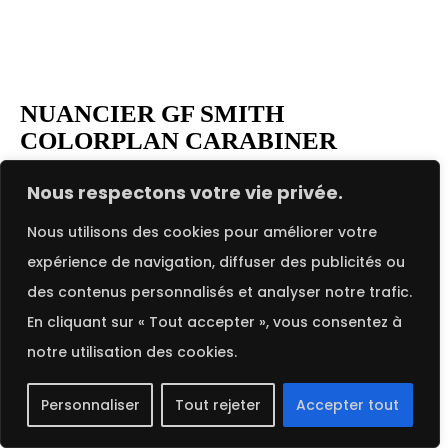
NUANCIER GF SMITH
COLORPLAN CARABINER
FRENCH
Le nuancier GF Smith Colorplan Carabiner existe
Nous respectons votre vie privée.
seul en tant que nuancier dédié, regroupant
Nous utilisons des cookies pour améliorer votre
toutes les teintes, textures et grammages, tout
expérience de navigation, diffuser des publicités ou
en étant également inclus dans le prestigieux
des contenus personnalisés et analyser notre trafic.
nuancier général GF Smith.
En cliquant sur « Tout accepter », vous consentez à
notre utilisation des cookies.
Pour commander le nuancier
GF Smith Colorplan
Carabiner
,
cliquez ici
Personnaliser
Tout rejeter
Accepter tout
Pour commander le nuancier complet
GF Smith
,