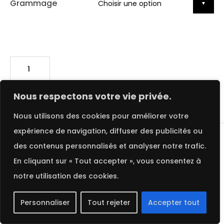
Grammage
FRENCH
Nous respectons votre vie privée.
Description
Informations complémentaires
Nous utilisons des cookies pour améliorer votre
expérience de navigation, diffuser des publicités ou
des contenus personnalisés et analyser notre trafic.
DESCRIPTION
En cliquant sur « Tout accepter », vous consentez à
MIST | COLORPLAN
notre utilisation des cookies.
Le
Papier de Création Colorplan Mist
de
GF Smith
Personnaliser
Tout rejeter
Accepter tout
est une véritable œuvre d’art en soi. Avec sa