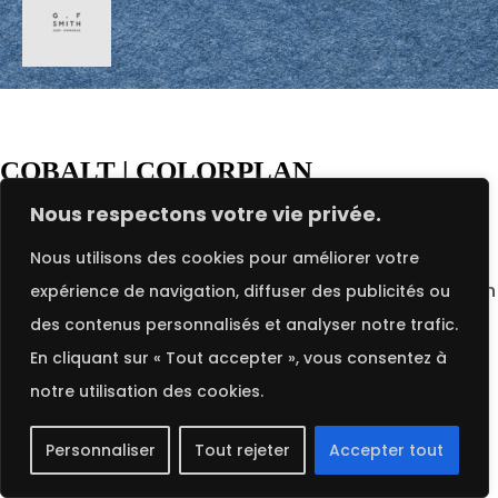
FRENCH
Arabic
COBALT | COLORPLAN
Chinese (Simplified)
Nous respectons votre vie privée.
Dutch
Le Papier de Création Colorplan Cobalt de GF Smith
English
présente une teinte bleue profonde, idéale pour des
Nous utilisons des cookies pour améliorer votre
French
créations artistiques et professionnelles. Disponible en
expérience de navigation, diffuser des publicités ou
German
plusieurs grammages (135, 170, 270, 350) et format
des contenus personnalisés et analyser notre trafic.
Italian
pratique de 64 x 97 cm, ce papier offre une qualité
En cliquant sur « Tout accepter », vous consentez à
Portuguese
premium pour des résultats éclatants.
notre utilisation des cookies.
Russian
Personnaliser
Tout rejeter
Accepter tout
Spanish