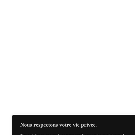
Couleur
Gris
Paquetage (Feuilles)
25
Architect Dust | Gmund
Cement
Gmun
Nous respectons votre vie privée.