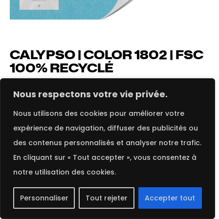
CALYPSO | COLOR 1802 | FSC
100% RECYCLÉ
FRENCH
Succombez à la qualité supérieure du papier de
Nous respectons votre vie privée.
création
Color 1802 Calypso
, FSC 100% recyclé.
Nous utilisons des cookies pour améliorer votre
Apportez une touche vive et éclatante à vos
expérience de navigation, diffuser des publicités ou
projets créatifs, tout en bénéficiant d’une grande
des contenus personnalisés et analyser notre trafic.
polyvalence et d’une durabilité remarquable pour
En cliquant sur « Tout accepter », vous consentez à
des résultats professionnels.
notre utilisation des cookies.
Personnaliser
Tout rejeter
Accepter tout
Grammage