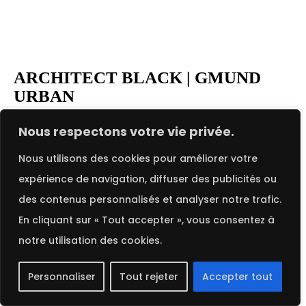
ARCHITECT BLACK | GMUND
URBAN
FRENCH
Architect Black Gmund Urban : Papier noir, texture
Nous respectons votre vie privée.
architecturale brute. Idéal pour projets modernes.
Nous utilisons des cookies pour améliorer votre
300 g/m², 70×100 cm. Paquet de 25 feuilles.
expérience de navigation, diffuser des publicités ou
des contenus personnalisés et analyser notre trafic.
En stock
En cliquant sur « Tout accepter », vous consentez à
notre utilisation des cookies.
Personnaliser
Tout rejeter
Accepter tout