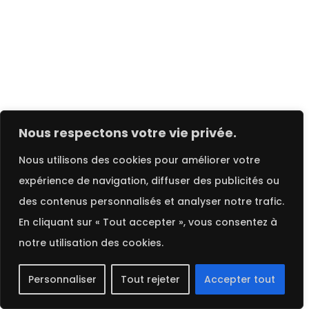
FRENCH
Nous respectons votre vie privée.
2025 ©
Procop
. Tous droits réservés.
Nous utilisons des cookies pour améliorer votre
expérience de navigation, diffuser des publicités ou
des contenus personnalisés et analyser notre trafic.
En cliquant sur « Tout accepter », vous consentez à
notre utilisation des cookies.
Personnaliser
Tout rejeter
Accepter tout