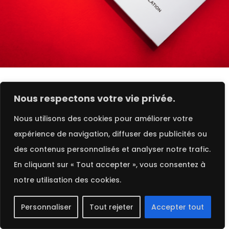
FRENCH
JAMES CROPPER : L’INNOVATION AU
Nous respectons votre vie privée.
SERVICE DU PAPIER RECYCLÉ ET HAUT
DE GAMME
Nous utilisons des cookies pour améliorer votre
expérience de navigation, diffuser des publicités ou
James Cropper est une marque britannique
des contenus personnalisés et analyser notre trafic.
pionnière dans la création de papiers recyclés et
En cliquant sur « Tout accepter », vous consentez à
écoresponsables. Leur engagement envers
notre utilisation des cookies.
l’innovation et la durabilité fait d’eux un leader
dans le secteur des papiers de qualité premium.
Personnaliser
Tout rejeter
Accepter tout
Les […]