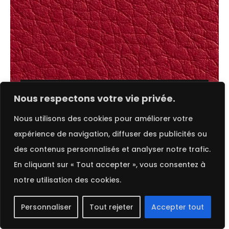
Ajouter au panier
FRENCH
Nous respectons votre vie privée.
Nous utilisons des cookies pour améliorer votre
Lipstick Leather | Gmund
expérience de navigation, diffuser des publicités ou
des contenus personnalisés et analyser notre trafic.
2025 ©
Procop
. Tous droits réservés.
En cliquant sur « Tout accepter », vous consentez à
notre utilisation des cookies.
Personnaliser
Tout rejeter
Accepter tout