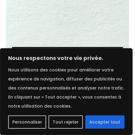
Choix des options
FRENCH
Nous respectons votre vie privée.
Nous utilisons des cookies pour améliorer votre
Munken Kristall Rough | Arctic Paper
expérience de navigation, diffuser des publicités ou
des contenus personnalisés et analyser notre trafic.
2025 ©
Procop
. Tous droits réservés.
En cliquant sur « Tout accepter », vous consentez à
notre utilisation des cookies.
Personnaliser
Tout rejeter
Accepter tout