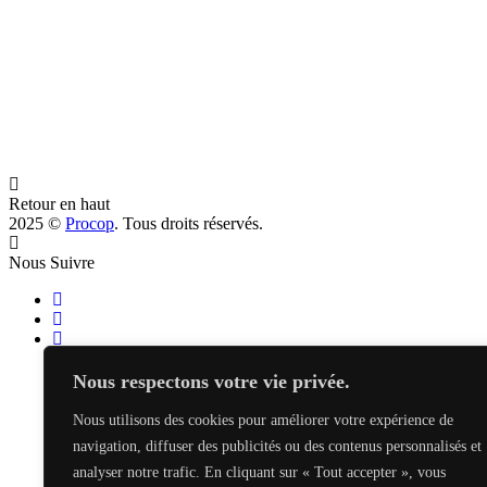
Gobi | Color 1802 | FSC 100%
Ce
Recyclé
produit
a
plusieurs
variations.
Les
Retour en haut
options
2025 ©
Procop
. Tous droits réservés.
peuvent
être
Nous Suivre
choisies
sur
la
page
du
produit
Nous respectons votre vie privée.
Nous utilisons des cookies pour améliorer votre expérience de
navigation, diffuser des publicités ou des contenus personnalisés et
analyser notre trafic. En cliquant sur « Tout accepter », vous