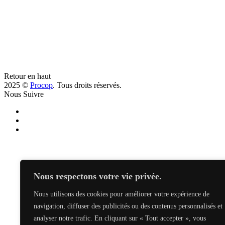
Ember | Extract
Ce
produit
a
plusieurs
variations.
Retour en haut
Les
2025 ©
Procop
. Tous droits réservés.
options
Nous Suivre
peuvent
être
choisies
sur
la
page
du
produit
Nous respectons votre vie privée.
Nous utilisons des cookies pour améliorer votre expérience de
navigation, diffuser des publicités ou des contenus personnalisés et
analyser notre trafic. En cliquant sur « Tout accepter », vous